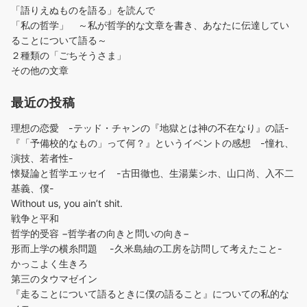
「語りえぬものを語る」を読んで
「私の哲学」 ～私が哲学的な文章を書き、あなたに伝達してい
ることについて語る～
２種類の「ごちそうさま」
その他の文章
最近の投稿
理想の恋愛 -テッド・チャンの『地獄とは神の不在なり』の話-
『「予備校的なもの」って何？』というイベントの感想 -憧れ、
演技、若者性-
懐疑論と哲学エッセイ -古田徹也、生湯葉シホ、山口尚、入不二
基義、僕-
Without us, you ain’t shit.
戦争と平和
哲学的受容 −哲学者の向きと問いの向き−
形而上学の横糸問題 -久米島紬の工房を訪問して考えたこと-
かっこよく生きろ
第三のタウマゼイン
『走ることについて語るときに僕の語ること』についての私的な