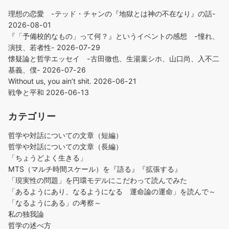
理想の恋愛 -テッド・チャンの『地獄とは神の不在なり』の話-
2026-08-01
『「予備校的なもの」って何？』というイベントの感想 -憧れ、
演技、若者性-
2026-07-29
懐疑論と哲学エッセイ -古田徹也、生湯葉シホ、山口尚、入不二
基義、僕-
2026-07-26
Without us, you ain’t shit.
2026-06-21
戦争と平和
2026-06-13
カテゴリー
哲学や対話についての文章（短編）
哲学や対話についての文章（長編）
「ちょうどよく生きる」
MTS（マルチ時間スケール）を『語る』『拡張する』
「現実性の問題」を円環モデルにこだわって読んでみた
「あるようにあり、なるようになる 運命論の運命」を読んで～
「なるようにある」の考察～
私の独我論
哲学の述べ方