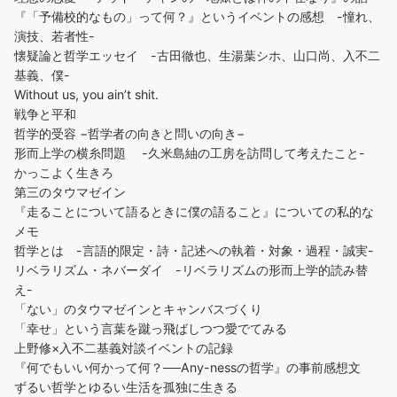
『「予備校的なもの」って何？』というイベントの感想 -憧れ、
演技、若者性-
懐疑論と哲学エッセイ -古田徹也、生湯葉シホ、山口尚、入不二
基義、僕-
Without us, you ain’t shit.
戦争と平和
哲学的受容 −哲学者の向きと問いの向き−
形而上学の横糸問題 -久米島紬の工房を訪問して考えたこと-
かっこよく生きろ
第三のタウマゼイン
『走ることについて語るときに僕の語ること』についての私的な
メモ
哲学とは -言語的限定・詩・記述への執着・対象・過程・誠実-
リベラリズム・ネバーダイ -リベラリズムの形而上学的読み替
え-
「ない」のタウマゼインとキャンバスづくり
「幸せ」という言葉を蹴っ飛ばしつつ愛でてみる
上野修×入不二基義対談イベントの記録
『何でもいい何かって何？──Any-nessの哲学』の事前感想文
ずるい哲学とゆるい生活を孤独に生きる