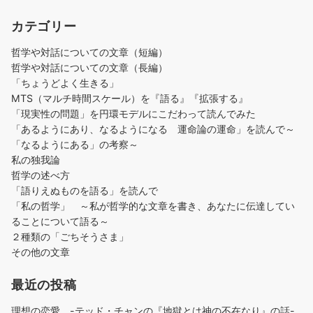
カテゴリー
哲学や対話についての文章（短編）
哲学や対話についての文章（長編）
「ちょうどよく生きる」
MTS（マルチ時間スケール）を『語る』『拡張する』
「現実性の問題」を円環モデルにこだわって読んでみた
「あるようにあり、なるようになる 運命論の運命」を読んで～
「なるようにある」の考察～
私の独我論
哲学の述べ方
「語りえぬものを語る」を読んで
「私の哲学」 ～私が哲学的な文章を書き、あなたに伝達してい
ることについて語る～
２種類の「ごちそうさま」
その他の文章
最近の投稿
理想の恋愛 -テッド・チャンの『地獄とは神の不在なり』の話-