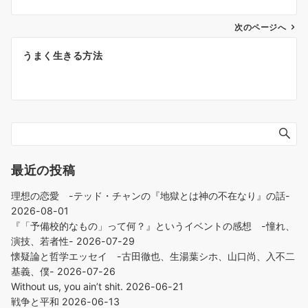
ビ
ゲ
次のページへ
ー
うまく生きる方法
シ
ョ
ン
最近の投稿
理想の恋愛 -テッド・チャンの『地獄とは神の不在なり』の話-
2026-08-01
『「予備校的なもの」って何？』というイベントの感想 -憧れ、
演技、若者性-
2026-07-29
懐疑論と哲学エッセイ -古田徹也、生湯葉シホ、山口尚、入不二
基義、僕-
2026-07-26
Without us, you ain’t shit.
2026-06-21
戦争と平和
2026-06-13