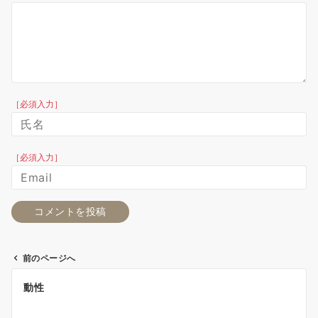
［必須入力］
［必須入力］
前のページへ
投
動性
稿
ナ