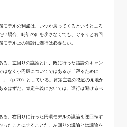
環モデルの利点は、いつか戻ってくるというところ
たい場合、時計の針を戻さなくても、ぐるりと右回
環モデル上の議論に遡行は必要ない。
ある。左回りの議論とは、既に行った議論のキャン
ではなく小円環についてではあるが「遡るために
」（p.20）としている。肯定主義の徹底の見地か
あるはずだ。肯定主義においては、遡行は避けるべ
ある。右回りに行った円環モデルの議論を逆回転す
かったことにすることだ。左回りの議論とは議論を