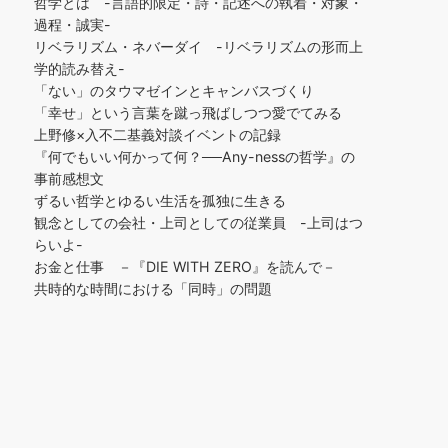
哲学とは -言語的限定・詩・記述への執着・対象・
過程・誠実-
リベラリズム・ネバーダイ -リベラリズムの形而上
学的読み替え-
「ない」のタウマゼインとキャンバスづくり
「幸せ」という言葉を蹴っ飛ばしつつ愛でてみる
上野修×入不二基義対談イベントの記録
『何でもいい何かって何？──Any-nessの哲学』の
事前感想文
ずるい哲学とゆるい生活を孤独に生きる
観念としての会社・上司としての従業員 -上司はつ
らいよ-
お金と仕事 －『DIE WITH ZERO』を読んで－
共時的な時間における「同時」の問題