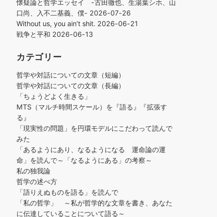
懐疑論と哲学エッセイ -古田徹也、生湯葉シホ、山
口尚、入不二基義、僕-
2026-07-26
Without us, you ain’t shit.
2026-06-21
戦争と平和
2026-06-13
カテゴリー
哲学や対話についての文章（短編）
哲学や対話についての文章（長編）
「ちょうどよく生きる」
MTS（マルチ時間スケール）を『語る』『拡張す
る』
「現実性の問題」を円環モデルにこだわって読んで
みた
「あるようにあり、なるようになる 運命論の運
命」を読んで～「なるようにある」の考察～
私の独我論
哲学の述べ方
「語りえぬものを語る」を読んで
「私の哲学」 ～私が哲学的な文章を書き、あなた
に伝達していることについて語る～