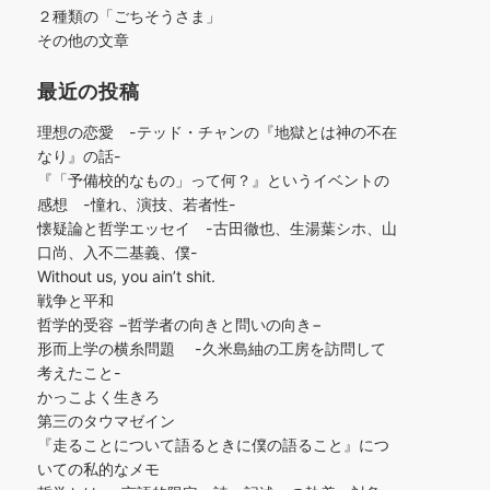
２種類の「ごちそうさま」
その他の文章
最近の投稿
理想の恋愛 -テッド・チャンの『地獄とは神の不在
なり』の話-
『「予備校的なもの」って何？』というイベントの
感想 -憧れ、演技、若者性-
懐疑論と哲学エッセイ -古田徹也、生湯葉シホ、山
口尚、入不二基義、僕-
Without us, you ain’t shit.
戦争と平和
哲学的受容 −哲学者の向きと問いの向き−
形而上学の横糸問題 -久米島紬の工房を訪問して
考えたこと-
かっこよく生きろ
第三のタウマゼイン
『走ることについて語るときに僕の語ること』につ
いての私的なメモ