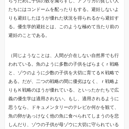
らうために子供の数を減らすし、アフリカの貧しい人
たちにはコンドームを配ったりもする。避妊しないよ
りも避妊したほうが優れた状況を得られるから避妊す
る。優生学的避妊とは、このような極めて当たり前の
避妊のことである。
（同じようなことは、人間が介在しない自然界でも行
われている。魚のように多数の子供をばらまくｒ戦略
と、ゾウのように少数の子供を大切に育てるＫ戦略で
ある。だが、二つの戦略の間に優劣はなく、ｒ戦略よ
りもＫ戦略のほうが優れている、といったかたちで広
義の優生学は適用されない。もし、適用されるように
思うなら、ドキュメンタリーのテレビか何かを観て、
魚の卵があっけなく他の魚に食べられてしまうのを悲
しんだり、ゾウの子供が母ゾウに大切に守られている