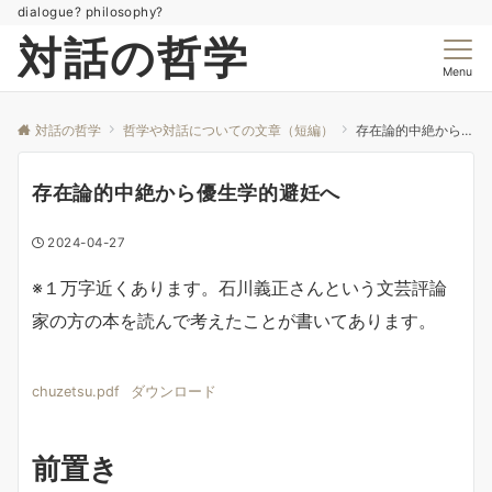
dialogue? philosophy?
対話の哲学
Menu
対話の哲学
哲学や対話についての文章（短編）
存在論的中絶から優生学的避妊へ
存在論的中絶から優生学的避妊へ
2024-04-27
※１万字近くあります。石川義正さんという文芸評論
家の方の本を読んで考えたことが書いてあります。
chuzetsu.pdf
ダウンロード
前置き