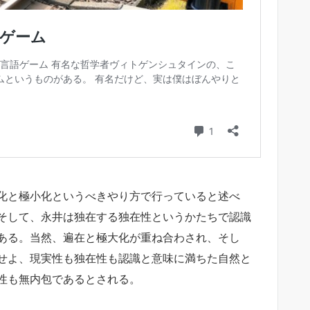
化と極小化というべきやり方で行っていると述べ
そして、永井は独在する独在性というかたちで認識
ある。当然、遍在と極大化が重ね合わされ、そし
せよ、現実性も独在性も認識と意味に満ちた自然と
性も無内包であるとされる。