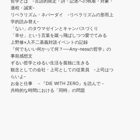
哲学とは -言語的限定・詩・記述への執着・対象・
過程・誠実-
リベラリズム・ネバーダイ -リベラリズムの形而上
学的読み替え-
「ない」のタウマゼインとキャンバスづくり
「幸せ」という言葉を蹴っ飛ばしつつ愛でてみる
上野修×入不二基義対談イベントの記録
『何でもいい何かって何？──Any-nessの哲学』の
事前感想文
ずるい哲学とゆるい生活を孤独に生きる
観念としての会社・上司としての従業員 -上司はつ
らいよ-
お金と仕事 －『DIE WITH ZERO』を読んで－
共時的な時間における「同時」の問題