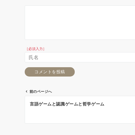
［必須入力］
前のページへ
投
言語ゲームと認識ゲームと哲学ゲーム
稿
ナ
ビ
ゲ