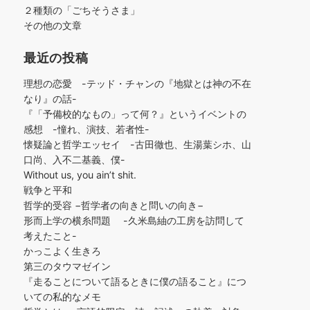
２種類の「ごちそうさま」
その他の文章
最近の投稿
理想の恋愛 -テッド・チャンの『地獄とは神の不在
なり』の話-
『「予備校的なもの」って何？』というイベントの
感想 -憧れ、演技、若者性-
懐疑論と哲学エッセイ -古田徹也、生湯葉シホ、山
口尚、入不二基義、僕-
Without us, you ain’t shit.
戦争と平和
哲学的受容 −哲学者の向きと問いの向き−
形而上学の横糸問題 -久米島紬の工房を訪問して
考えたこと-
かっこよく生きろ
第三のタウマゼイン
『走ることについて語るときに僕の語ること』につ
いての私的なメモ