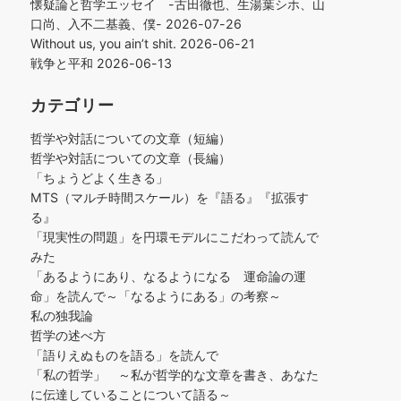
懐疑論と哲学エッセイ -古田徹也、生湯葉シホ、山
口尚、入不二基義、僕-
2026-07-26
Without us, you ain’t shit.
2026-06-21
戦争と平和
2026-06-13
カテゴリー
哲学や対話についての文章（短編）
哲学や対話についての文章（長編）
「ちょうどよく生きる」
MTS（マルチ時間スケール）を『語る』『拡張す
る』
「現実性の問題」を円環モデルにこだわって読んで
みた
「あるようにあり、なるようになる 運命論の運
命」を読んで～「なるようにある」の考察～
私の独我論
哲学の述べ方
「語りえぬものを語る」を読んで
「私の哲学」 ～私が哲学的な文章を書き、あなた
に伝達していることについて語る～