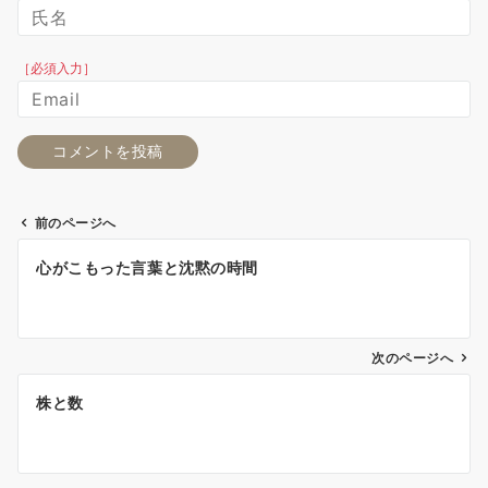
［必須入力］
前のページへ
投
心がこもった言葉と沈黙の時間
稿
ナ
ビ
ゲ
次のページへ
ー
株と数
シ
ョ
ン