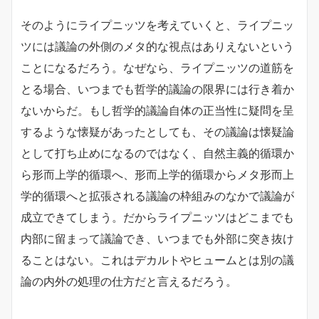
そのようにライプニッツを考えていくと、ライプニッ
ツには議論の外側のメタ的な視点はありえないという
ことになるだろう。なぜなら、ライプニッツの道筋を
とる場合、いつまでも哲学的議論の限界には行き着か
ないからだ。もし哲学的議論自体の正当性に疑問を呈
するような懐疑があったとしても、その議論は懐疑論
として打ち止めになるのではなく、自然主義的循環か
ら形而上学的循環へ、形而上学的循環からメタ形而上
学的循環へと拡張される議論の枠組みのなかで議論が
成立できてしまう。だからライプニッツはどこまでも
内部に留まって議論でき、いつまでも外部に突き抜け
ることはない。これはデカルトやヒュームとは別の議
論の内外の処理の仕方だと言えるだろう。