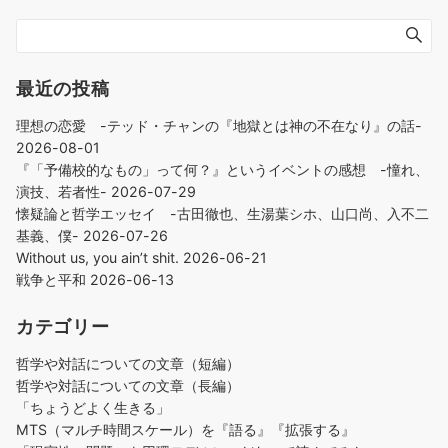
最近の投稿
理想の恋愛 -テッド・チャンの『地獄とは神の不在なり』の話-
2026-08-01
『「予備校的なもの」って何？』というイベントの感想 -憧れ、
演技、若者性-
2026-07-29
懐疑論と哲学エッセイ -古田徹也、生湯葉シホ、山口尚、入不二
基義、僕-
2026-07-26
Without us, you ain’t shit.
2026-06-21
戦争と平和
2026-06-13
カテゴリー
哲学や対話についての文章（短編）
哲学や対話についての文章（長編）
「ちょうどよく生きる」
MTS（マルチ時間スケール）を『語る』『拡張する』