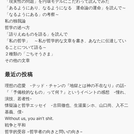
「現実性の問題」を円環モデルにこだわって読んでみた
「あるようにあり、なるようになる 運命論の運命」を読んで～
「なるようにある」の考察～
私の独我論
哲学の述べ方
「語りえぬものを語る」を読んで
「私の哲学」 ～私が哲学的な文章を書き、あなたに伝達してい
ることについて語る～
２種類の「ごちそうさま」
その他の文章
最近の投稿
理想の恋愛 -テッド・チャンの『地獄とは神の不在なり』の話-
『「予備校的なもの」って何？』というイベントの感想 -憧れ、
演技、若者性-
懐疑論と哲学エッセイ -古田徹也、生湯葉シホ、山口尚、入不二
基義、僕-
Without us, you ain’t shit.
戦争と平和
哲学的受容 −哲学者の向きと問いの向き−