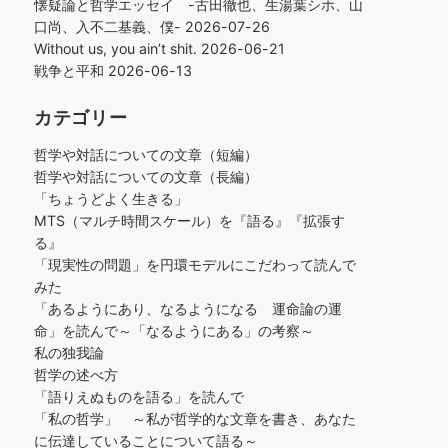
懐疑論と哲学エッセイ -古田徹也、生湯葉シホ、山
口尚、入不二基義、僕-
2026-07-26
Without us, you ain’t shit.
2026-06-21
戦争と平和
2026-06-13
カテゴリー
哲学や対話についての文章（短編）
哲学や対話についての文章（長編）
「ちょうどよく生きる」
MTS（マルチ時間スケール）を『語る』『拡張す
る』
「現実性の問題」を円環モデルにこだわって読んで
みた
「あるようにあり、なるようになる 運命論の運
命」を読んで～「なるようにある」の考察～
私の独我論
哲学の述べ方
「語りえぬものを語る」を読んで
「私の哲学」 ～私が哲学的な文章を書き、あなた
に伝達していることについて語る～