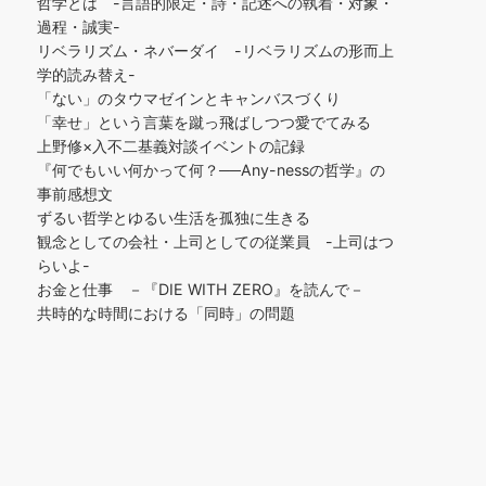
哲学とは -言語的限定・詩・記述への執着・対象・
過程・誠実-
リベラリズム・ネバーダイ -リベラリズムの形而上
学的読み替え-
「ない」のタウマゼインとキャンバスづくり
「幸せ」という言葉を蹴っ飛ばしつつ愛でてみる
上野修×入不二基義対談イベントの記録
『何でもいい何かって何？──Any-nessの哲学』の
事前感想文
ずるい哲学とゆるい生活を孤独に生きる
観念としての会社・上司としての従業員 -上司はつ
らいよ-
お金と仕事 －『DIE WITH ZERO』を読んで－
共時的な時間における「同時」の問題