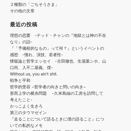
２種類の「ごちそうさま」
その他の文章
最近の投稿
理想の恋愛 -テッド・チャンの『地獄とは神の不在
なり』の話-
『「予備校的なもの」って何？』というイベントの
感想 -憧れ、演技、若者性-
懐疑論と哲学エッセイ -古田徹也、生湯葉シホ、山
口尚、入不二基義、僕-
Without us, you ain’t shit.
戦争と平和
哲学的受容 −哲学者の向きと問いの向き−
形而上学の横糸問題 -久米島紬の工房を訪問して
考えたこと-
かっこよく生きろ
第三のタウマゼイン
『走ることについて語るときに僕の語ること』につ
いての私的なメモ