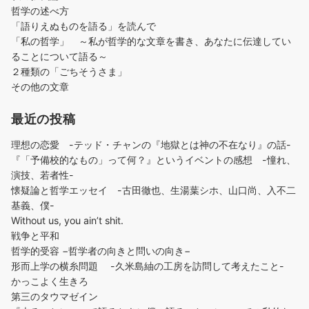
哲学の述べ方
「語りえぬものを語る」を読んで
「私の哲学」 ～私が哲学的な文章を書き、あなたに伝達してい
ることについて語る～
２種類の「ごちそうさま」
その他の文章
最近の投稿
理想の恋愛 -テッド・チャンの『地獄とは神の不在なり』の話-
『「予備校的なもの」って何？』というイベントの感想 -憧れ、
演技、若者性-
懐疑論と哲学エッセイ -古田徹也、生湯葉シホ、山口尚、入不二
基義、僕-
Without us, you ain’t shit.
戦争と平和
哲学的受容 −哲学者の向きと問いの向き−
形而上学の横糸問題 -久米島紬の工房を訪問して考えたこと-
かっこよく生きろ
第三のタウマゼイン