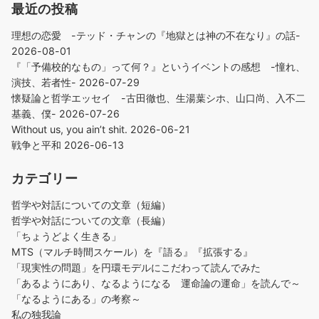
最近の投稿
理想の恋愛 -テッド・チャンの『地獄とは神の不在なり』の話-
2026-08-01
『「予備校的なもの」って何？』というイベントの感想 -憧れ、
演技、若者性-
2026-07-29
懐疑論と哲学エッセイ -古田徹也、生湯葉シホ、山口尚、入不二
基義、僕-
2026-07-26
Without us, you ain’t shit.
2026-06-21
戦争と平和
2026-06-13
カテゴリー
哲学や対話についての文章（短編）
哲学や対話についての文章（長編）
「ちょうどよく生きる」
MTS（マルチ時間スケール）を『語る』『拡張する』
「現実性の問題」を円環モデルにこだわって読んでみた
「あるようにあり、なるようになる 運命論の運命」を読んで～
「なるようにある」の考察～
私の独我論